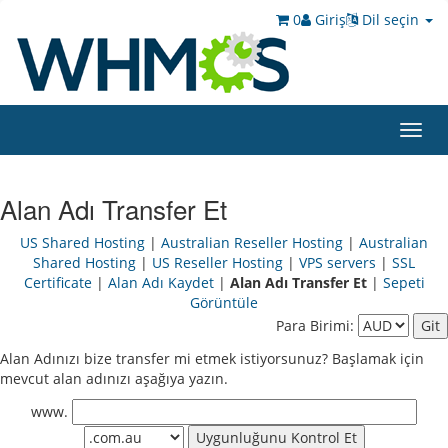
0
Giriş
Dil seçin
Toggl
navig
Alan Adı Transfer Et
US Shared Hosting
|
Australian Reseller Hosting
|
Australian
Shared Hosting
|
US Reseller Hosting
|
VPS servers
|
SSL
Certificate
|
Alan Adı Kaydet
|
Alan Adı Transfer Et
|
Sepeti
Görüntüle
Para Birimi:
Alan Adınızı bize transfer mi etmek istiyorsunuz? Başlamak için
mevcut alan adınızı aşağıya yazın.
www.