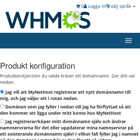
0
Logga in
Välj språk
Toggl
navig
Produkt konfiguration
Produkten/tjänsten du valde kräver ett domännamn. Gör ditt val
nedan.
Jag vill att MyNetHost registrerar ett nytt domännamn till
mig, och jag väljer ett i rutan nedan.
Domänen som jag fyller i nedan vill jag ha förflyttad så att
den kommer att ligga under mitt konto hos MyNetHost
Jag registrerar/köper mitt domännamn själv och ändrar
namnservrarna för det eller uppdaterar mina namnservrar på
ett existerande domännamn själv! I vilket fall fyller jag i namnet