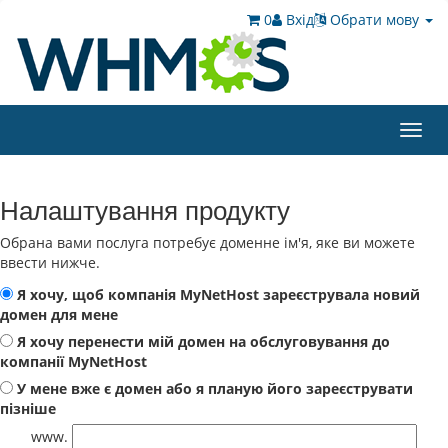
0
Вхід
Обрати мову
Toggl
navig
Налаштування продукту
Обрана вами послуга потребує доменне ім'я, яке ви можете
ввести нижче.
Я хочу, щоб компанія MyNetHost зареєструвала новий
домен для мене
Я хочу перенести мій домен на обслуговування до
компанії MyNetHost
У мене вже є домен або я планую його зареєструвати
пізніше
www.