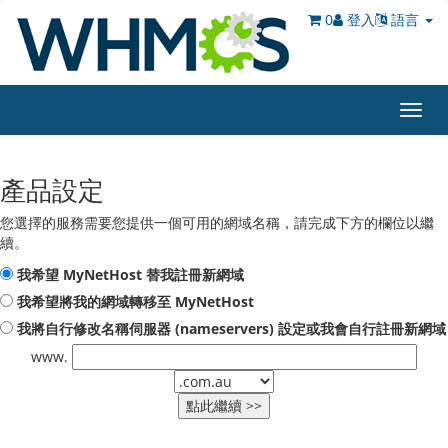
0
登入
語言
Toggl
navig
產品設定
您選擇的服務需要您提供一個可用的網域名稱，請完成下方的欄位以繼
續。
我希望 MyNetHost 替我註冊新網域
我希望將我的網域轉移至 MyNetHost
我將自行修改名稱伺服器 (nameservers) 設定或我會自行註冊新網域
www.