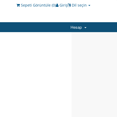
Sepeti Görüntüle (
0
)
Giriş
Dil seçin
Hesap