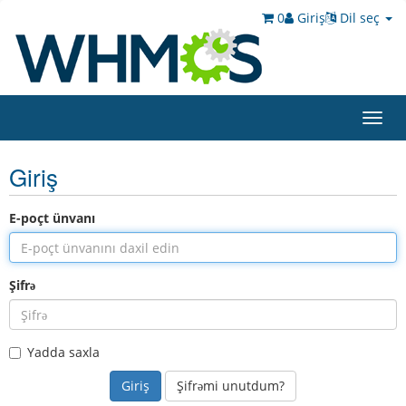
0
Giriş
Dil seç
Toggl
navig
Giriş
E-poçt ünvanı
Şifrə
Yadda saxla
Şifrəmi unutdum?