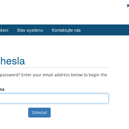
ešení
Stav systému
Kontaktujte nás
 hesla
 password? Enter your email address below to begin the
esa
Odeslat