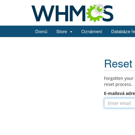
Domů
Store
Oznámení
Databáze ř
Reset
Forgotten your
reset process.
E-mailová adr