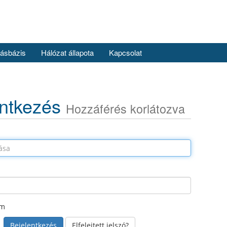
ásbázis
Hálózat állapota
Kapcsolat
entkezés
Hozzáférés korlátozva
ám
Elfelejtett jelszó?