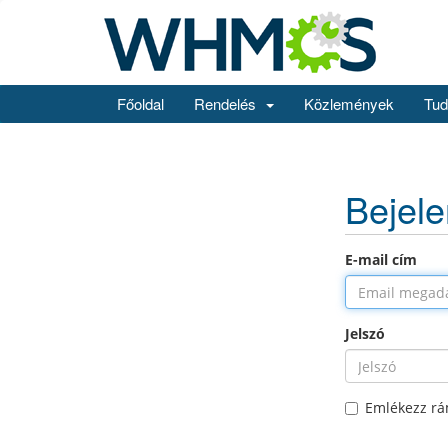
Főoldal
Rendelés
Közlemények
Tud
Bejel
E-mail cím
Jelszó
Emlékezz r